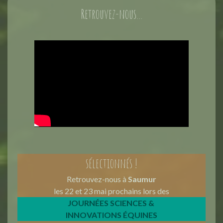
Retrouvez-nous...
sélectionnés !
Retrouvez-nous à
Saumur
les 22 et 23 mai prochains lors des
JOURNÉES SCIENCES &
INNOVATIONS ÉQUINES